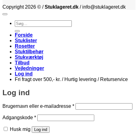
Copyright 2026 © /
Stuklageret.dk
/ info@stuklageret.dk
Søg
efter:
Forside
Stuklister
Rosetter
Stuktilbehør
Stukværktøj
Tilbud
Vejledninger
Log ind
Fri fragt over 500,- kr. / Hurtig levering / Returservice
Log ind
Påkrævet
Brugernavn eller e-mailadresse
*
Påkrævet
Adgangskode
*
Husk mig
Log ind