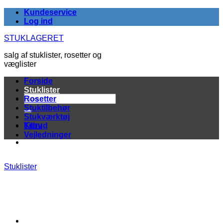
Fortsæt
Kundeservice
til
Log ind
indhold
STUKLAGERET
salg af stuklister, rosetter og
væglister
Forside
Stuklister
Søg
Rosetter
efter:
Stuktilbehør
Stukværktøj
Kurv
Tilbud
Vejledninger
Stuklister