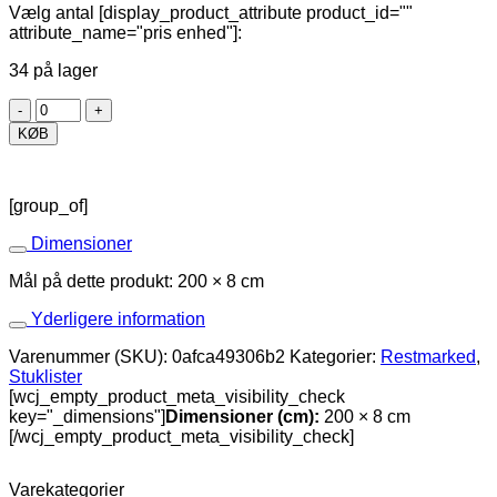
Vælg antal [display_product_attribute product_id=""
attribute_name="pris enhed"]:
34 på lager
Clara
antal
KØB
[group_of]
Dimensioner
Mål på dette produkt: 200 × 8 cm
Yderligere information
Varenummer (SKU):
0afca49306b2
Kategorier:
Restmarked
,
Stuklister
[wcj_empty_product_meta_visibility_check
key="_dimensions"]
Dimensioner (cm):
200 × 8 cm
[/wcj_empty_product_meta_visibility_check]
Varekategorier