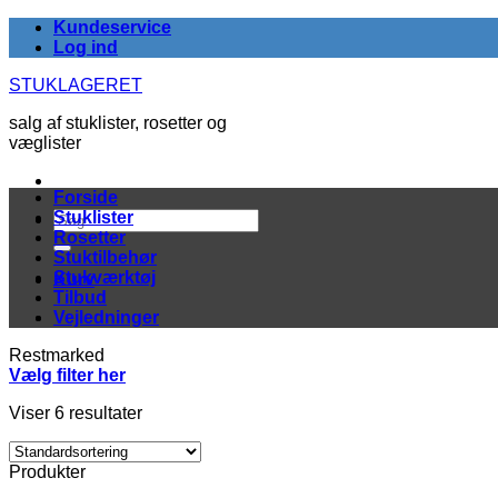
Fortsæt
Kundeservice
til
Log ind
indhold
STUKLAGERET
salg af stuklister, rosetter og
væglister
Forside
Søg
Stuklister
efter:
Rosetter
Stuktilbehør
Stukværktøj
Kurv
Tilbud
Vejledninger
Restmarked
Vælg filter her
Viser 6 resultater
Produkter