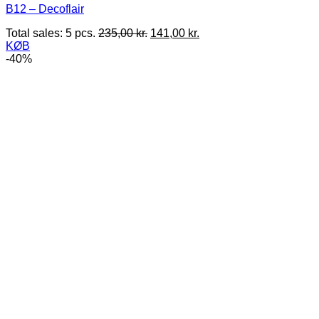
B12 – Decoflair
Den
Den
Total sales: 5 pcs.
235,00
kr.
141,00
kr.
oprindelige
aktuelle
KØB
pris
pris
-40%
var:
er:
235,00 kr..
141,00 kr..