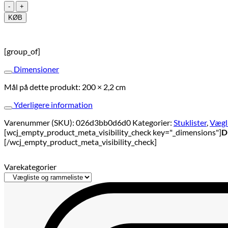
Giovanna
antal
KØB
[group_of]
Dimensioner
Mål på dette produkt: 200 × 2,2 cm
Yderligere information
Varenummer (SKU):
026d3bb0d6d0
Kategorier:
Stuklister
,
Vægl
[wcj_empty_product_meta_visibility_check key="_dimensions"]
D
[/wcj_empty_product_meta_visibility_check]
Varekategorier