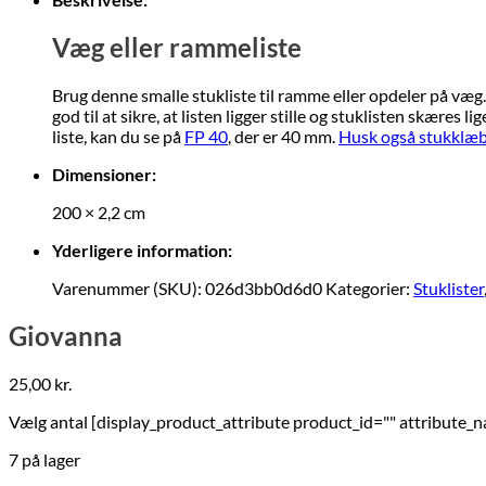
Væg eller rammeliste
Brug denne smalle stukliste til ramme eller opdeler på væg
god til at sikre, at listen ligger stille og stuklisten skæres
liste, kan du se på
FP 40
, der er 40 mm.
Husk også stukklæbe
Dimensioner:
200 × 2,2 cm
Yderligere information:
Varenummer (SKU):
026d3bb0d6d0
Kategorier:
Stuklister
Giovanna
25,00
kr.
Vælg antal [display_product_attribute product_id="" attribute_
7 på lager