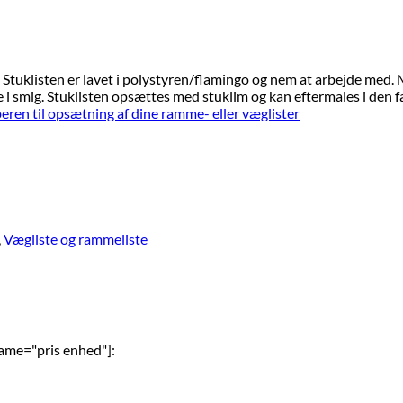
. Stuklisten er lavet i polystyren/flamingo og nem at arbejde med.
 lige i smig. Stuklisten opsættes med stuklim og kan eftermales i den f
ren til opsætning af dine ramme- eller væglister
,
Vægliste og rammeliste
name="pris enhed"]: