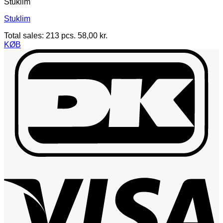
Stuklim
Stuklim
Total sales: 213 pcs.
58,00
kr.
KØB
D
V