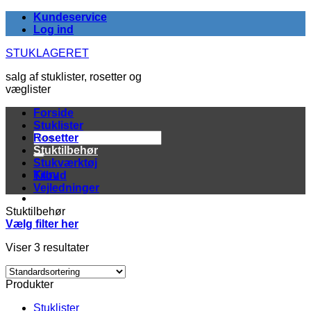
Fortsæt
Kundeservice
til
Log ind
indhold
STUKLAGERET
salg af stuklister, rosetter og
væglister
Forside
Stuklister
Søg
Rosetter
efter:
Stuktilbehør
Stukværktøj
Kurv
Tilbud
Vejledninger
Stuktilbehør
Vælg filter her
Viser 3 resultater
Produkter
Stuklister