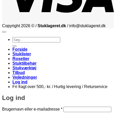
Copyright 2026 © /
Stuklageret.dk
/ info@stuklageret.dk
Søg
efter:
Forside
Stuklister
Rosetter
Stuktilbehør
Stukværktøj
Tilbud
Vejledninger
Log ind
Fri fragt over 500,- kr. / Hurtig levering / Returservice
Log ind
Påkrævet
Brugernavn eller e-mailadresse
*