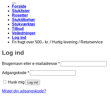
efter:
Forside
Stuklister
Rosetter
Stuktilbehør
Stukværktøj
Tilbud
Vejledninger
Log ind
Fri fragt over 500,- kr. / Hurtig levering / Returservice
Log ind
Påkrævet
Brugernavn eller e-mailadresse
*
Påkrævet
Adgangskode
*
Husk mig
Log ind
Mistet din adgangskode?