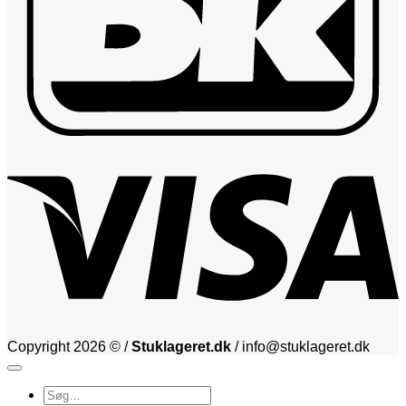
V
Copyright 2026 © /
Stuklageret.dk
/ info@stuklageret.dk
Søg