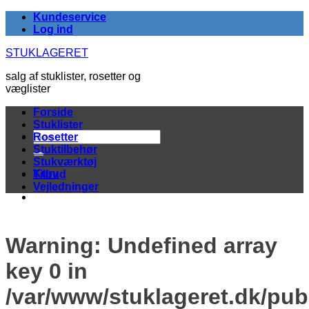
Fortsæt
Kundeservice
til
Log ind
indhold
STUKLAGERET
salg af stuklister, rosetter og
væglister
Forside
Stuklister
Søg
Rosetter
efter:
Stuktilbehør
Stukværktøj
Kurv
Tilbud
Vejledninger
Warning
: Undefined array
key 0 in
/var/www/stuklageret.dk/pub