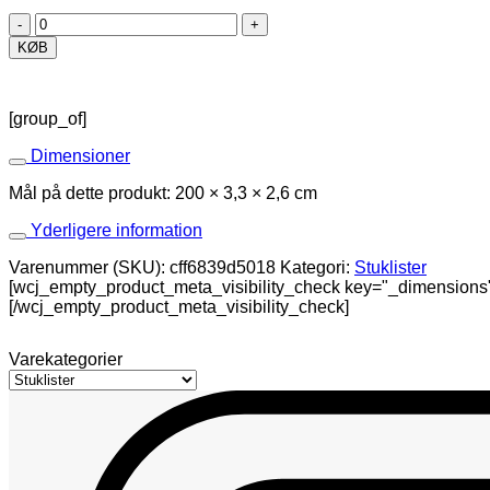
S
30
KØB
antal
[group_of]
Dimensioner
Mål på dette produkt: 200 × 3,3 × 2,6 cm
Yderligere information
Varenummer (SKU):
cff6839d5018
Kategori:
Stuklister
[wcj_empty_product_meta_visibility_check key="_dimensions
[/wcj_empty_product_meta_visibility_check]
Varekategorier