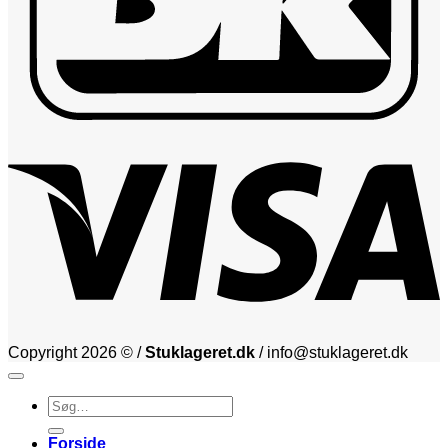
V
Copyright 2026 © /
Stuklageret.dk
/ info@stuklageret.dk
Søg
efter:
Forside