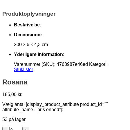
Produktoplysninger
Beskrivelse:
Dimensioner:
200 × 6 × 4,3 cm
Yderligere information:
Varenummer (SKU):
4763987e46ed
Kategori:
Stuklister
Rosana
185,00
kr.
Vælg antal [display_product_attribute product_id=""
attribute_name="pris enhed"]:
53 på lager
Rosana