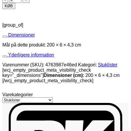
antal
KØB
[group_of]
Dimensioner
Mål på dette produkt: 200 × 6 × 4,3 cm
Yderligere information
Varenummer (SKU):
4763987e46ed
Kategori:
Stuklister
[wcj_empty_product_meta_visibility_check
key="_dimensions"]
Dimensioner (cm):
200 × 6 × 4,3 cm
[/wcj_empty_product_meta_visibility_check]
Varekategorier
D