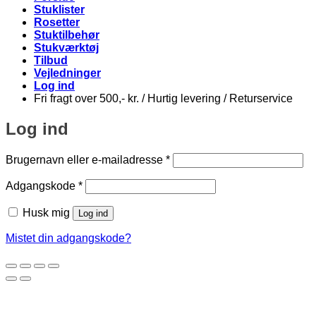
Stuklister
Rosetter
Stuktilbehør
Stukværktøj
Tilbud
Vejledninger
Log ind
Fri fragt over 500,- kr. / Hurtig levering / Returservice
Log ind
Påkrævet
Brugernavn eller e-mailadresse
*
Påkrævet
Adgangskode
*
Husk mig
Log ind
Mistet din adgangskode?