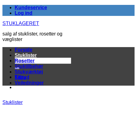
Fortsæt
Kundeservice
til
Log ind
indhold
STUKLAGERET
salg af stuklister, rosetter og
væglister
Forside
Stuklister
Søg
Rosetter
efter:
Stuktilbehør
Stukværktøj
Kurv
Tilbud
Vejledninger
Stuklister