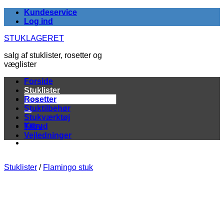
Fortsæt
Kundeservice
til
Log ind
indhold
STUKLAGERET
salg af stuklister, rosetter og
væglister
Forside
Stuklister
Søg
Rosetter
efter:
Stuktilbehør
Stukværktøj
Kurv
Tilbud
Vejledninger
Stuklister
/
Flamingo stuk