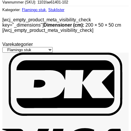
Varenummer (SKU):
1101fae61401-102
Kategorier:
Flamingo stuk
,
Stuklister
[wcj_empty_product_meta_visibility_check
key="_dimensions"]
Dimensioner (cm):
200 × 50 × 50 cm
[/wcj_empty_product_meta_visibility_check]
Varekategorier
D
V