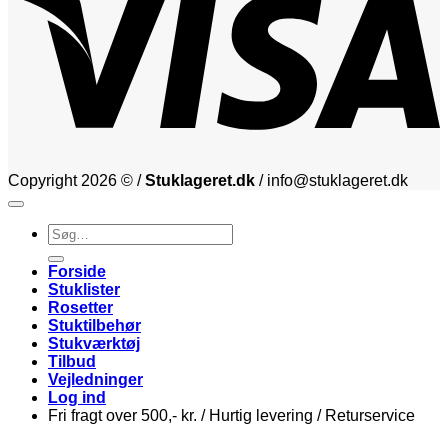
Copyright 2026 © /
Stuklageret.dk
/ info@stuklageret.dk
Søg
efter:
Forside
Stuklister
Rosetter
Stuktilbehør
Stukværktøj
Tilbud
Vejledninger
Log ind
Fri fragt over 500,- kr. / Hurtig levering / Returservice