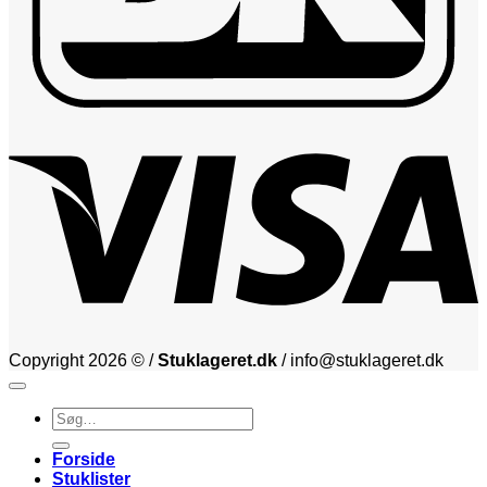
V
Copyright 2026 © /
Stuklageret.dk
/ info@stuklageret.dk
Søg
efter:
Forside
Stuklister