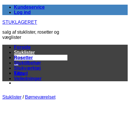
Fortsæt
Kundeservice
til
Log ind
indhold
STUKLAGERET
salg af stuklister, rosetter og
væglister
Forside
Stuklister
Søg
Rosetter
efter:
Stuktilbehør
Stukværktøj
Kurv
Tilbud
Vejledninger
Stuklister
/
Børneværelset