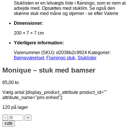
Stuklisten er en letvægts liste i flamingo, som er nem at
arbejde med. Opsættes med stuklim. Se også den
skønne stuk med måne og stjerner - se efter Valerie
Dimensioner:
200 × 7 × 7 cm
Yderligere information:
Varenummer (SKU):
d2036b2c9924
Kategorier:
Børneværelset
,
Flamingo stuk
,
Stuklister
Monique – stuk med bamser
85,00
kr.
Vælg antal [display_product_attribute product_id=""
attribute_name="pris enhed"]:
120 på lager
Monique
-
KØB
stuk