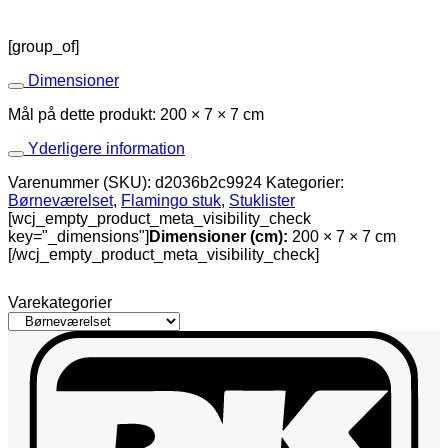
med
bamser
[group_of]
antal
Dimensioner
Mål på dette produkt: 200 × 7 × 7 cm
Yderligere information
Varenummer (SKU):
d2036b2c9924
Kategorier:
Børneværelset
,
Flamingo stuk
,
Stuklister
[wcj_empty_product_meta_visibility_check
key="_dimensions"]
Dimensioner (cm):
200 × 7 × 7 cm
[/wcj_empty_product_meta_visibility_check]
Varekategorier
D